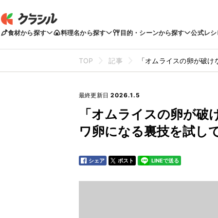
食材から探す
料理名から探す
目的・シーンから探す
公式レシ
TOP
記事
「オムライスの卵が破け
最終更新日
2026.1.5
「オムライスの卵が破
ワ卵になる裏技を試し
シェア
ポスト
LINEで送る