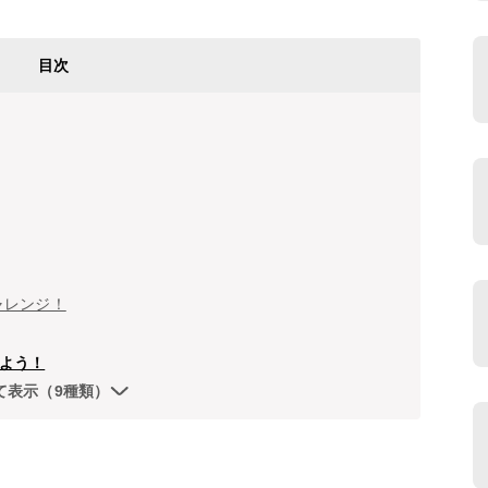
目次
ャレンジ！
よう！
て表示（9種類）