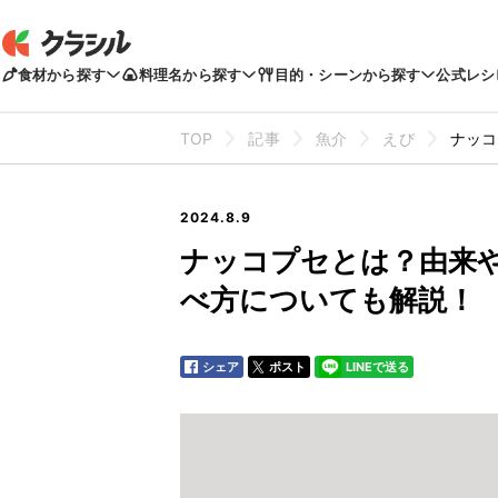
食材から探す
料理名から探す
目的・シーンから探す
公式レシ
TOP
記事
魚介
えび
ナッコ
2024.8.9
ナッコプセとは？由来
べ方についても解説！
シェア
ポスト
LINEで送る