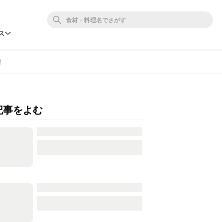
ス
！
記事をよむ