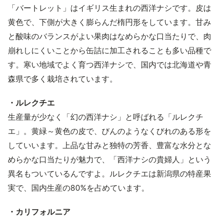
「バートレット」はイギリス生まれの西洋ナシです。皮は
黄色で、下側が大きく膨らんだ楕円形をしています。甘み
と酸味のバランスがよい果肉はなめらかな口当たりで、肉
崩れしにくいことから缶詰に加工されることも多い品種で
す。寒い地域でよく育つ西洋ナシで、国内では北海道や青
森県で多く栽培されています。
・ルレクチエ
生産量が少なく「幻の西洋ナシ」と呼ばれる「ルレクチ
エ」。黄緑～黄色の皮で、びんのようなくびれのある形を
していいます。上品な甘みと独特の芳香、豊富な水分とな
めらかな口当たりが魅力で、「西洋ナシの貴婦人」という
異名もついているんですよ。ルレクチエは新潟県の特産果
実で、国内生産の80%を占めています。
・カリフォルニア