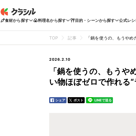
食材から探す
料理名から探す
目的・シーンから探す
公式レシ
TOP
記事
「鍋を使うの、もうやめ
2026.2.10
「鍋を使うの、もうや
い物ほぼゼロで作れる“
シェア
ポスト
LINEで送る