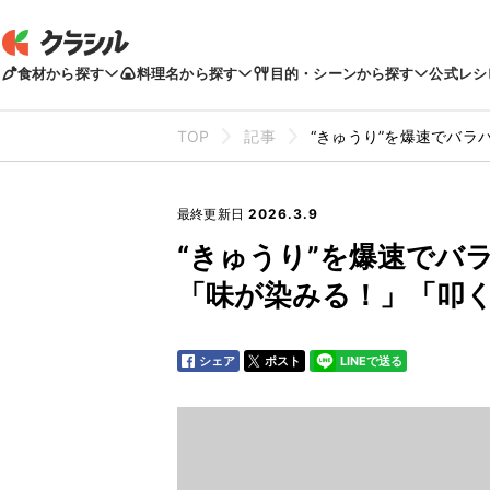
食材から探す
料理名から探す
目的・シーンから探す
公式レシ
TOP
記事
“きゅうり”を爆速でバ
最終更新日
2026.3.9
“きゅうり”を爆速でバ
「味が染みる！」「叩
シェア
ポスト
LINEで送る