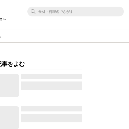
ス
」
記事をよむ