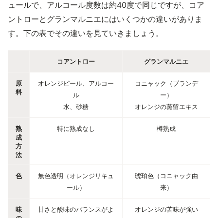
ュールで、アルコール度数は約40度で同じですが、コア
ントローとグランマルニエにはいくつかの違いがありま
す。下の表でその違いを見ていきましょう。
コアントロー
グランマルニエ
原
オレンジピール、アルコー
コニャック（ブランデ
料
ル
ー）
水、砂糖
オレンジの蒸留エキス
熟
特に熟成なし
樽熟成
成
方
法
色
無色透明（オレンジリキュ
琥珀色（コニャック由
ール）
来）
味
甘さと酸味のバランスがよ
オレンジの苦味が強い