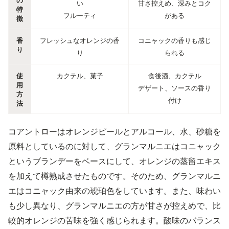
の
い
甘さ控えめ、深みとコク
特
フルーティ
がある
徴
香
フレッシュなオレンジの香
コニャックの香りも感じ
り
り
られる
使
カクテル、菓子
食後酒、カクテル
用
デザート、ソースの香り
方
付け
法
コアントローはオレンジピールとアルコール、水、砂糖を
原料としているのに対して、グランマルニエはコニャック
というブランデーをベースにして、オレンジの蒸留エキス
を加えて樽熟成させたものです。そのため、グランマルニ
エはコニャック由来の琥珀色をしています。また、味わい
も少し異なり、グランマルニエの方が甘さが控えめで、比
較的オレンジの苦味を強く感じられます。酸味のバランス