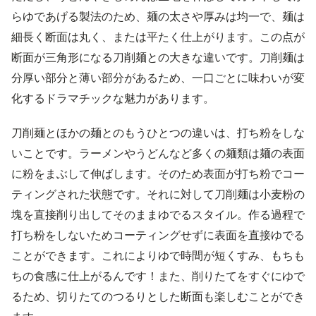
らゆであげる製法のため、麺の太さや厚みは均一で、麺は
細長く断面は丸く、または平たく仕上がります。この点が
断面が三角形になる刀削麺との大きな違いです。刀削麺は
分厚い部分と薄い部分があるため、一口ごとに味わいが変
化するドラマチックな魅力があります。
刀削麺とほかの麺とのもうひとつの違いは、打ち粉をしな
いことです。ラーメンやうどんなど多くの麺類は麺の表面
に粉をまぶして伸ばします。そのため表面が打ち粉でコー
ティングされた状態です。それに対して刀削麺は小麦粉の
塊を直接削り出してそのままゆでるスタイル。作る過程で
打ち粉をしないためコーティングせずに表面を直接ゆでる
ことができます。これによりゆで時間が短くすみ、もちも
ちの食感に仕上がるんです！また、削りたてをすぐにゆで
るため、切りたてのつるりとした断面も楽しむことができ