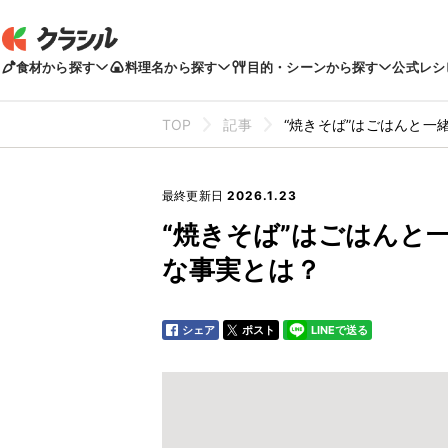
食材から探す
料理名から探す
目的・シーンから探す
公式レシ
TOP
記事
“焼きそば”はごはんと一
最終更新日
2026.1.23
“焼きそば”はごはんと
な事実とは？
シェア
ポスト
LINEで送る