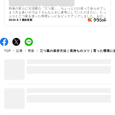
和食の彩りに大活躍の「三つ葉」。ちょっとだけ使って余らせてし
まう方も多いのでは？そんなときに参考にしていただきたい、たっ
ぷりと三つ葉を使った料理レシピをピックアップしました。おひた
しや卵焼きなと、参考にしてみてくださいね。
2024.8.7 最終更新
TOP
記事
野菜
三つ葉の保存方法｜長持ちのコツ｜育った環境に