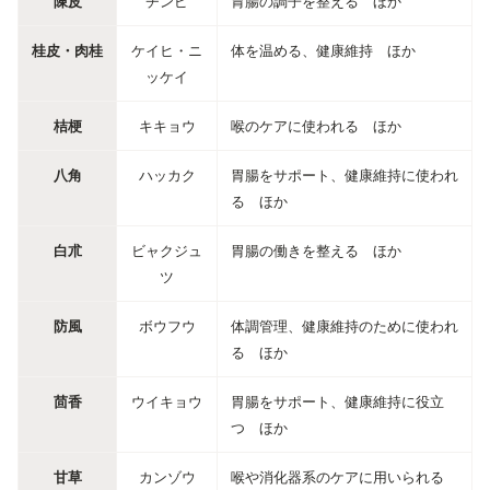
陳皮
チンピ
胃腸の調子を整える ほか
桂皮・肉桂
ケイヒ・ニ
体を温める、健康維持 ほか
ッケイ
桔梗
キキョウ
喉のケアに使われる ほか
八角
ハッカク
胃腸をサポート、健康維持に使われ
る ほか
白朮
ビャクジュ
胃腸の働きを整える ほか
ツ
防風
ボウフウ
体調管理、健康維持のために使われ
る ほか
茴香
ウイキョウ
胃腸をサポート、健康維持に役立
つ ほか
甘草
カンゾウ
喉や消化器系のケアに用いられる