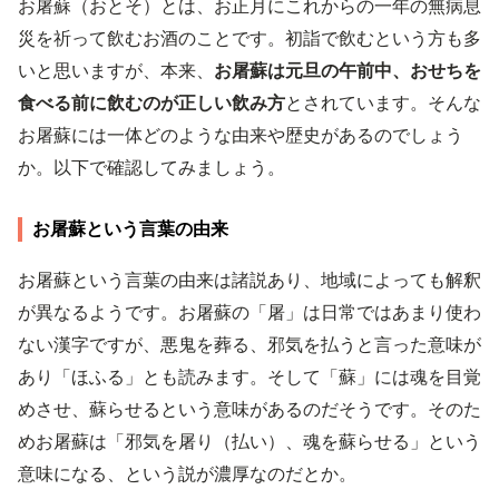
お屠蘇（おとそ）とは、お正月にこれからの一年の無病息
災を祈って飲むお酒のことです。初詣で飲むという方も多
いと思いますが、本来、
お屠蘇は元旦の午前中、おせちを
食べる前に飲むのが正しい飲み方
とされています。そんな
お屠蘇には一体どのような由来や歴史があるのでしょう
か。以下で確認してみましょう。
お屠蘇という言葉の由来
お屠蘇という言葉の由来は諸説あり、地域によっても解釈
が異なるようです。お屠蘇の「屠」は日常ではあまり使わ
ない漢字ですが、悪鬼を葬る、邪気を払うと言った意味が
あり「ほふる」とも読みます。そして「蘇」には魂を目覚
めさせ、蘇らせるという意味があるのだそうです。そのた
めお屠蘇は「邪気を屠り（払い）、魂を蘇らせる」という
意味になる、という説が濃厚なのだとか。