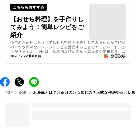
こちらもおすすめ
【おせち料理】を手作りし
てみよう！簡単レシピをご
紹介
今年のお正月はおうちでおせち料理を手作りしてみませんか？時短
のコツや簡単なアレンジレシピを活用することでぐっとハードルが
下がりますよ。今回は、基本的な詰め方から黒豆煮や昆布巻き、た
たきごぼうに栗きんとんなど、おせち定番のさまざまなレシピをご
2025.12.22 最終更新
紹介します。簡単に作れるものばかりなので、ぜひ気軽に挑戦して
みてくださいね。
TOP
記事
お屠蘇とは？お正月のいつ飲むの？正式な作法や正しい飲