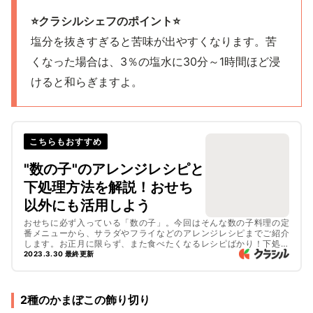
⭐️クラシルシェフのポイント⭐️
塩分を抜きすぎると苦味が出やすくなります。苦
くなった場合は、3％の塩水に30分～1時間ほど浸
けると和らぎますよ。
こちらもおすすめ
"数の子"のアレンジレシピと
下処理方法を解説！おせち
以外にも活用しよう
おせちに必ず入っている「数の子」。今回はそんな数の子料理の定
番メニューから、サラダやフライなどのアレンジレシピまでご紹介
します。お正月に限らず、また食べたくなるレシピばかり！下処理
の方法も丁寧に解説しているので、簡単に調理できますよ。ぜひ普
2023.3.30 最終更新
段の献立に数の子を使ったおかずを取り入れてみてくださいね！
2種のかまぼこの飾り切り