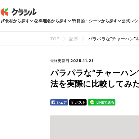
食材から探す
料理名から探す
目的・シーンから探す
公式レシ
TOP
記事
​パラパラな“チャーハン
最終更新日
2025.11.21
​パラパラな“チャーハ
法を実際に比較してみ
シェア
ポスト
LINEで送る