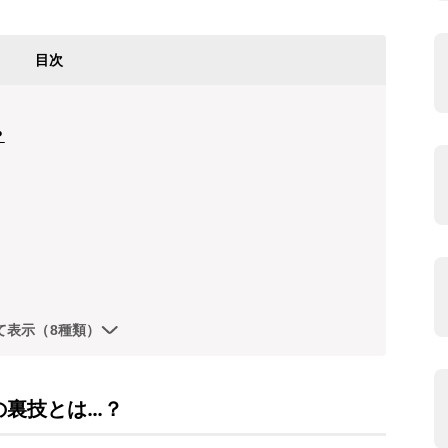
目次
？
て表示（8種類）
の裏技とは…？