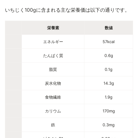
いちじく100gに含まれる主な栄養価は以下の通りです。
栄養素
数値
エネルギー
57kcal
たんぱく質
0.6g
脂質
0.1g
炭水化物
14.3g
食物繊維
1.9g
カリウム
170mg
鉄
0.3mg