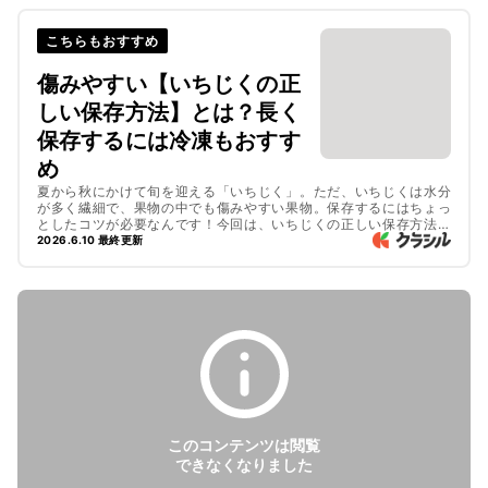
こちらもおすすめ
傷みやすい【いちじくの正
しい保存方法】とは？長く
保存するには冷凍もおすす
め
夏から秋にかけて旬を迎える「いちじく」。ただ、いちじくは水分
が多く繊細で、果物の中でも傷みやすい果物。保存するにはちょっ
としたコツが必要なんです！今回は、いちじくの正しい保存方法と
長持ちのコツを解説します。冷凍保存したいちじくの食べ方やおい
2026.6.10 最終更新
しいレシピもご紹介しているので、ぜひチェックしてみてください
ね。
このコンテンツは閲覧
できなくなりました