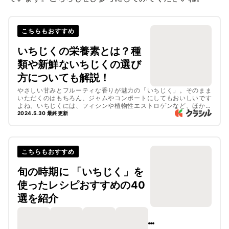
こちらもおすすめ
いちじくの栄養素とは？種
類や新鮮ないちじくの選び
方についても解説！
やさしい甘みとフルーティな香りが魅力の「いちじく」。そのまま
いただくのはもちろん、ジャムやコンポートにしてもおいしいです
よね。いちじくには、フィシンや植物性エストロゲンなど、ほかの
果物にはあまりない栄養素が含まれているんです。今回は、いちじ
2024.5.30 最終更新
くに含まれる栄養素や正しい食べ方、新鮮ないちじくの選び方につ
いてご紹介します。
こちらもおすすめ
旬の時期に 「いちじく」を
使ったレシピおすすめの40
選を紹介