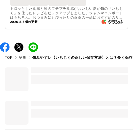
トロッとした食感と種のプチプチ食感がおいしい夏が旬の「いちじ
く」を使ったレシピをピックアップしました。ジャムやコンポート
はもちろん、おつまみにもぴったりの食卓の一品におすすめのサラ
ダや焼き菓子などたくさんのレシピをご紹介しています。ドライい
2026.8.5 最終更新
ちじくを使ったレシピもご紹介しているので、ぜひ試してみてくだ
さいね。
TOP
記事
傷みやすい【いちじくの正しい保存方法】とは？長く保存