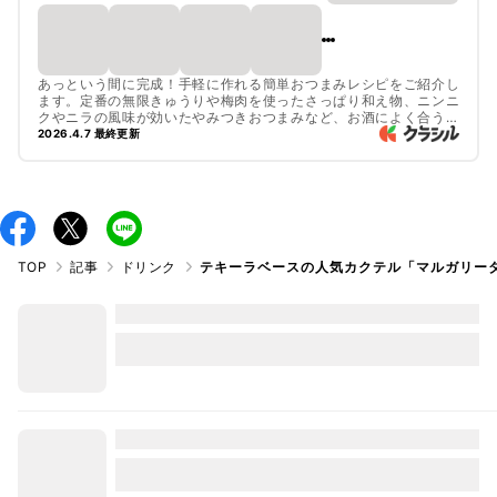
あっという間に完成！手軽に作れる簡単おつまみレシピをご紹介し
ます。定番の無限きゅうりや梅肉を使ったさっぱり和え物、ニンニ
クやニラの風味が効いたやみつきおつまみなど、お酒によく合う人
気レシピを集めました。さっぱりおつまみから、しっかりおつまみ
2026.4.7 最終更新
など、カテゴリに分けてご紹介しているのでチェックしてみてくだ
さいね。
TOP
記事
ドリンク
テキーラベースの人気カクテル「マルガリー