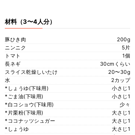
材料
（3〜4人分）
豚ひき肉
200g
ニンニク
5片
トマト
1個
長ネギ
30cmくらい
スライス乾燥しいたけ
20〜30g
水
2カップ
*しょうゆ(下味用)
小さじ1
*ごま油(下味用)
小さじ1
*白コショウ(下味用)
少々
*片栗粉(下味用)
大さじ1
*ココナッツシュガー
大さじ1
*しょうゆ
大さじ1