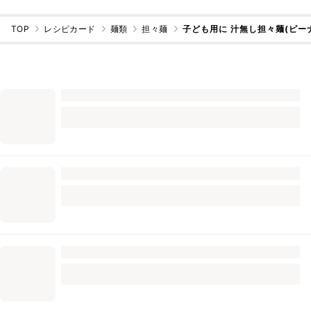
TOP
レシピカード
麺類
担々麺
子ども用に 汁無し担々麺(ピー