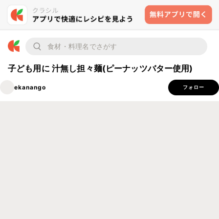
子ども用に 汁無し担々麺(ピーナッツバター使用)
ekanango
フォロー