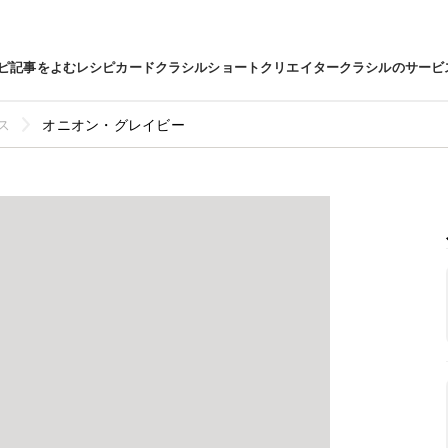
ピ
記事をよむ
レシピカード
クラシルショート
クリエイター
クラシルのサービ
ス
オニオン・グレイビー