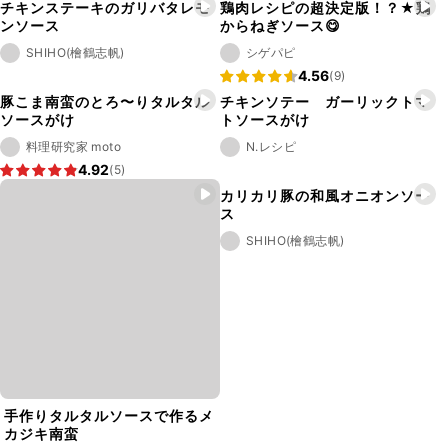
チキンステーキのガリバタレモ
鶏肉レシピの超決定版！？★鶏
ンソース
からねぎソース😋
SHIHO(檜鶴志帆)
シゲパピ
4.56
(9)
豚こま南蛮のとろ〜りタルタル
チキンソテー ガーリックトマ
ソースがけ
トソースがけ
料理研究家 moto
N.レシピ
4.92
(5)
カリカリ豚の和風オニオンソー
ス
SHIHO(檜鶴志帆)
手作りタルタルソースで作るメ
カジキ南蛮