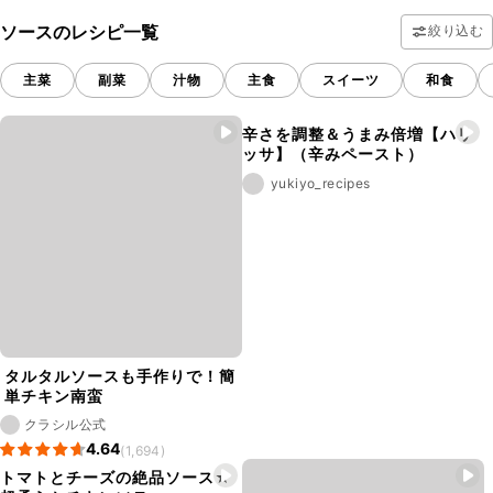
ソースのレシピ一覧
絞り込む
主菜
副菜
汁物
主食
スイーツ
和食
辛さを調整＆うまみ倍増【ハリ
ッサ】（辛みペースト）
yukiyo_recipes
タルタルソースも手作りで！簡
単チキン南蛮
クラシル公式
4.64
(1,694)
トマトとチーズの絶品ソース★