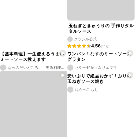
玉ねぎときゅうりの 手作りタル
タルソース
クラシル公式
4.56
(116)
【基本料理】一生使えるうまい
ワンパン！なすのミートソース
ミートソース教えます
グラタン
なべのだいどころ。｜男飯料理研究家
さや🥕野菜ソムリエママ
安いぶりで絶品おかず！ぶりの
玉ねぎソース焼き
はらぺこもも