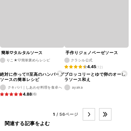
簡単♡タルタルソース
手作りジェノベーゼソース
りこ★♡簡単褒めらレシピ
クラシル公式
4.45
(12)
絶対に作って‼︎至高のハンバーグ
ブロッコリーとゆで卵のオーロ
ソースの簡単レシピ
ラソース和え
クキパパ｜しあわせ料理を食卓へ
ayaka
4.88
(6)
1
/ 56ページ
関連する記事をよむ