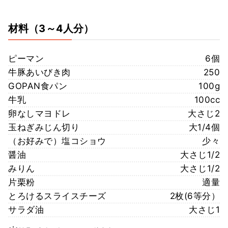
材料
（3～4人分）
ピーマン
6個
牛豚あいびき肉
250
GOPAN食パン
100g
牛乳
100cc
卵なしマヨドレ
大さじ2
玉ねぎみじん切り
大1/4個
（お好みで）塩コショウ
少々
醤油
大さじ1/2
みりん
大さじ1/2
片栗粉
適量
とろけるスライスチーズ
2枚(6等分）
サラダ油
大さじ1