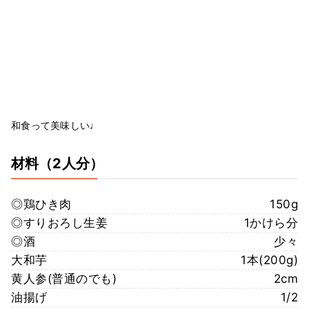
和食って美味しい♩
材料
（2人分）
◎鶏ひき肉
150g
◎すりおろし生姜
1かけら分
◎酒
少々
大和芋
1本(200g)
黄人参(普通のでも)
2cm
油揚げ
1/2