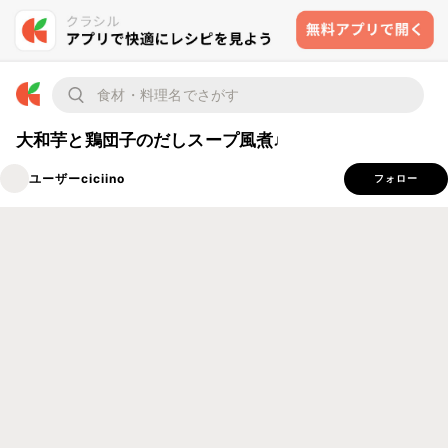
大和芋と鶏団子のだしスープ風煮♩
ユーザーciciino
フォロー