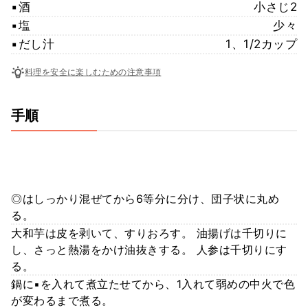
▪︎酒
小さじ2
▪︎塩
少々
▪︎だし汁
1、1/2カップ
料理を安全に楽しむための注意事項
手順
◎はしっかり混ぜてから6等分に分け、団子状に丸め
る。
大和芋は皮を剥いて、すりおろす。 油揚げは千切りに
し、さっと熱湯をかけ油抜きする。 人参は千切りにす
る。
鍋に▪︎を入れて煮立たせてから、1入れて弱めの中火で色
が変わるまで煮る。