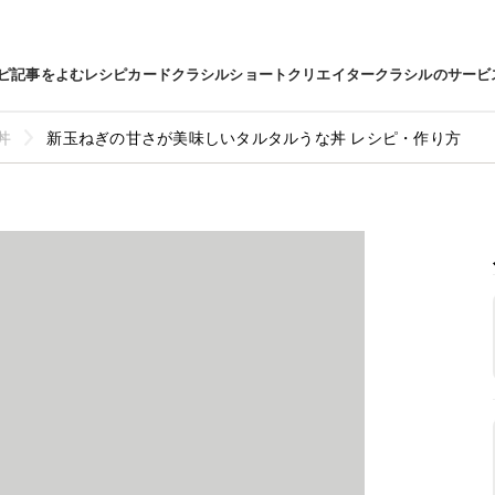
ピ
記事をよむ
レシピカード
クラシルショート
クリエイター
クラシルのサービ
丼
新玉ねぎの甘さが美味しいタルタルうな丼 レシピ・作り方