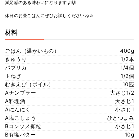
満足感のある味わいになりますよ🙌
休日のお昼ごはんにぜひお試しくださいね☺️
材料
ごはん（温かいもの）
400g
きゅうり
1/2本
パプリカ
1/4個
玉ねぎ
1/2個
むきえび（ボイル）
10匹
Aナンプラー
大さじ1/2
A料理酒
大さじ1
Aにんにく
小さじ1
A塩こしょう
ひとつまみ
Bコンソメ顆粒
小さじ1
B有塩バター
10g