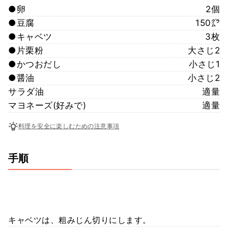
●卵
2個
●豆腐
150㌘
●キャベツ
3枚
●片栗粉
大さじ2
●かつおだし
小さじ1
●醤油
小さじ2
サラダ油
適量
マヨネーズ(好みで)
適量
料理を安全に楽しむための注意事項
手順
キャベツは、粗みじん切りにします。