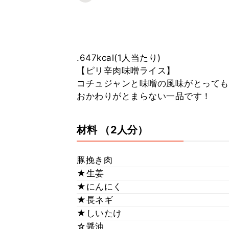
.647kcal(1人当たり)
【ピリ辛肉味噌ライス】
コチュジャンと味噌の風味がとっても
おかわりがとまらない一品です！
材料
（2人分）
豚挽き肉
★生姜
★にんにく
★長ネギ
★しいたけ
☆醤油