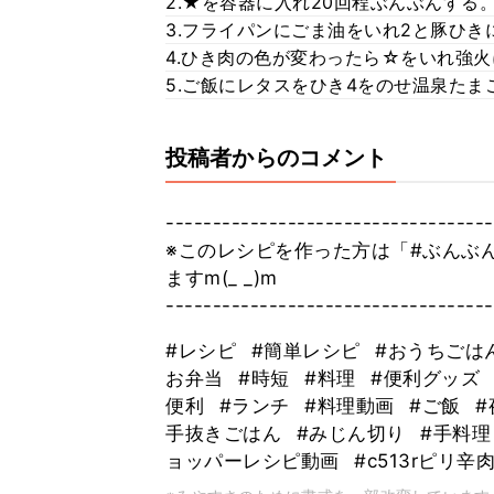
2.★を容器に入れ20回程ぶんぶんする
3.フライパンにごま油をいれ2と豚ひき
4.ひき肉の色が変わったら☆をいれ強
5.ご飯にレタスをひき4をのせ温泉たま
投稿者からのコメント
-----------------------------------
※このレシピを作った方は「#ぶんぶ
ますm(_ _)m
-----------------------------------
#レシピ
#簡単レシピ
#おうちごは
お弁当
#時短
#料理
#便利グッズ
便利
#ランチ
#料理動画
#ご飯
手抜きごはん
#みじん切り
#手料
ョッパーレシピ動画
#c513rピリ