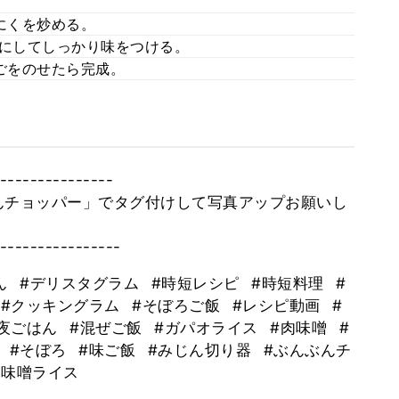
。
にくを炒める。
火にしてしっかり味をつける。
ごをのせたら完成。
---------------
んチョッパー」でタグ付けして写真アップお願いし
----------------
ん
#デリスタグラム
#時短レシピ
#時短料理
#
#クッキングラム
#そぼろご飯
#レシピ動画
#
#夜ごはん
#混ぜご飯
#ガパオライス
#肉味噌
#
理
#そぼろ
#味ご飯
#みじん切り器
#ぶんぶんチ
辛肉味噌ライス