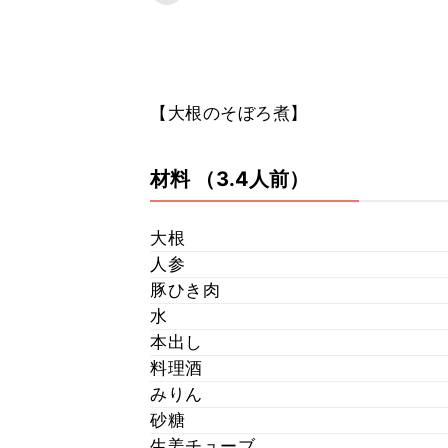
【大根のそぼろ煮】
材料
（3.4人前）
大根
人参
豚ひき肉
水
本出し
料理酒
みりん
砂糖
生姜チューブ