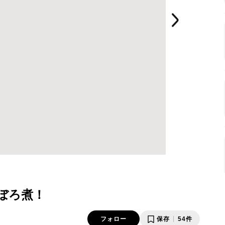
ぼろ煮！
フォロー
保存
54件