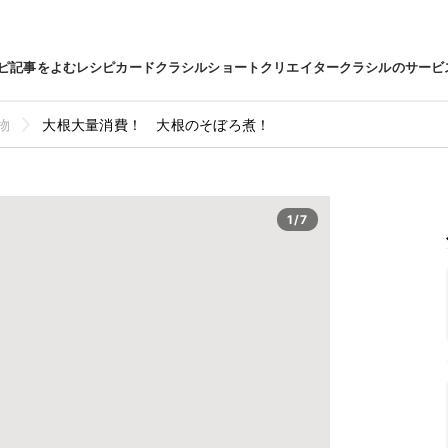
ピ
記事をよむ
レシピカード
クラシルショート
クリエイター
クラシルのサービ
物
大根大量消費！ 大根のそぼろ煮！
1/7