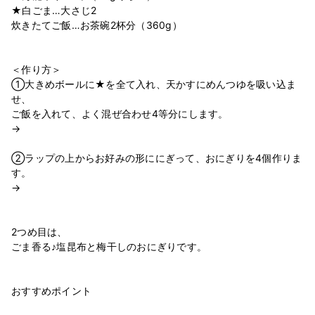
★白ごま…大さじ2
炊きたてご飯…お茶碗2杯分（360g）
＜作り方＞
①大きめボールに★を全て入れ、天かすにめんつゆを吸い込ま
せ、
ご飯を入れて、よく混ぜ合わせ4等分にします。
→
②ラップの上からお好みの形ににぎって、おにぎりを4個作りま
す。
→
2つめ目は、
ごま香る♪塩昆布と梅干しのおにぎりです。
おすすめポイント