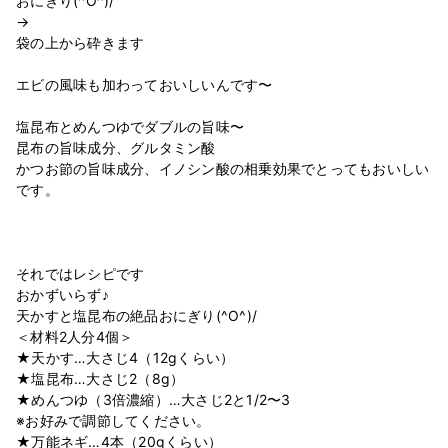
おにぎり(^O^)/
→
袋の上から砕きます
エビの風味も加わっておいしいんです〜
塩昆布とめんつゆでダブルの旨味〜
昆布の旨味成分、グルタミン酸
かつお節の旨味成分、イノシン酸の相乗効果でとってもおいしい
です。
それではレシピです
おかずいらず♪
天かすと塩昆布の絶品おにぎり(^O^)/
＜材料2人分4個＞
★天かす…大さじ4（12gくらい）
★塩昆布…大さじ2（8g）
★めんつゆ（3倍濃縮）…大さじ2と1/2〜3
※お好みで調節してください。
★万能ネギ…4本（20gくらい）