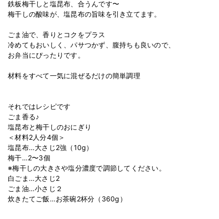
鉄板梅干しと塩昆布、合うんです〜
梅干しの酸味が、塩昆布の旨味を引き立てます。
ごま油で、香りとコクをプラス
冷めてもおいしく、パサつかず、腹持ちも良いので、
お弁当にぴったりです。
材料をすべて一気に混ぜるだけの簡単調理
それではレシピです
ごま香る♪
塩昆布と梅干しのおにぎり
＜材料2人分4個＞
塩昆布…大さじ2強（10g）
梅干…2〜3個
※梅干しの大きさや塩分濃度で調節してください。
白ごま…大さじ2
ごま油…小さじ２
炊きたてご飯…お茶碗2杯分（360g）