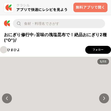
おにぎり修行中♪旨味の塊塩昆布で！絶品おにぎり2種
(^O^)/
ひまひよ
フォロー
1/11