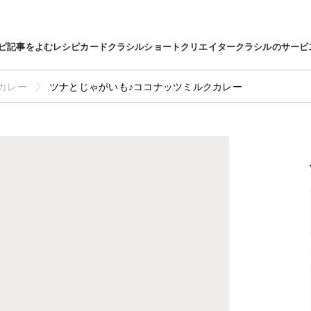
ピ
記事をよむ
レシピカード
クラシルショート
クリエイター
クラシルのサービ
カレー
ツナとじゃがいも♪ココナッツミルクカレー