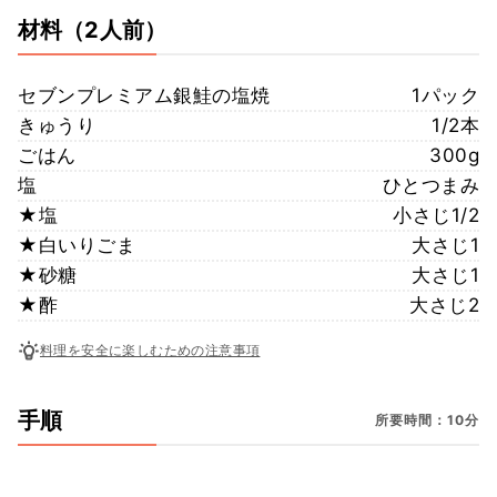
材料
（2人前）
セブンプレミアム銀鮭の塩焼
1パック
きゅうり
1/2本
ごはん
300g
塩
ひとつまみ
★塩
小さじ1/2
★白いりごま
大さじ1
★砂糖
大さじ1
★酢
大さじ2
料理を安全に楽しむための注意事項
手順
所要時間：10分