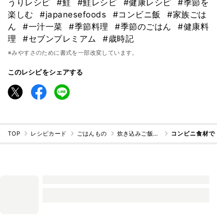
うりレシピ
#鮭
#鮭レシピ
#健康レシピ
#季節を
楽しむ
#japanesefoods
#コンビニ飯
#家族ごは
ん
#一汁一菜
#季節料理
#季節のごはん
#健康料
理
#セブンプレミアム
#歳時記
※みやすさのために書式を一部改変しています。
このレシピをシェアする
TOP
レシピカード
ごはんもの
炊き込みご飯・混ぜご飯
コンビニ食材で