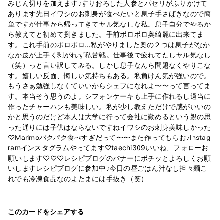
みじん切りを加えます♪すりおろした人参とパセリがふりかけて
あります先日イワシのお刺身が食べたいと息子手さばきなので簡
単ですが仕事から帰ってきてヤル気なしな私。息子自分でやるか
ら教えてと初めて捌きました。手前ボロボロ奥綺麗に出来てま
す。これ手前のボロボロ…私がやりました奥の２つは息子がなか
なか皮が上手く剥がれず私苦戦。仕事後で疲れてたしヤル気なし
（笑）っと言い訳してみる。しかし息子なんら問題なくやりこな
す。嬉しい反面、悔しい気持ちもある。私負けん気が強いので。
もうさぁ勉強しなくていいからシェフになれよ〜〜って言ってま
す。本当そう思うのよ。シフォンケーキも上手に作れるし適当に
作ったチャーハンも美味しい。私が少し教えただけで感がいいの
かと思うのだけど本人は大学に行って会社に勤めるという親の思
った通りには子供はならないですねイワシのお刺身美味しかった
♡Marimoパクパク食べすぎだって〜〜また作ってもらお♪Instag
ramインスタグラムやってます♡taechi309いいね、フォローお
願いします♡♡♡レシピブログのバナーにポチッとよろしくお願
いしますレシピブログに参加中♪今日の昼ごはん汁なし担々麺こ
れでも冷凍食品なのよたまには手抜き（笑）
このカードをシェアする