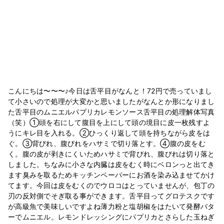
こんにちは〜〜〜♪今日は舌平目がなんと！72円で売っていまし
て小さいので処理が大変かと思いましたがなんとか形になりまし
た舌平目のムニエルパプリカレモンソース舌平目の処理解体写真
（笑）①頭を右にして腹目を上にして頭の境目に皮一枚残すよ
うにキレ目を入れる。②ひっくり返して頭を持ちながら皮をは
ぐ。③背びれ、腹びれをハサミで切り落とす。④腹の皮をむ
く。腹の皮が剥きにくいためハサミで背びれ、腹びれは切り落と
しました。ちなみに小さな内臓は皮をむく時にベロンっと出てき
ます臭みを取るためキッチンペーパーにお酒を染み込ませてかけ
てます。今回は皮をむくのでウロコはとっていませんが、包丁の
刃の反対側でそぎ取る事ができます。舌平目ってグロテスクです
が高級魚で美味しいですよね薄力粉と塩胡椒をはたいて発酵バタ
ーでムニエル。レモンドレッシングにパプリカとさらした玉ねぎ