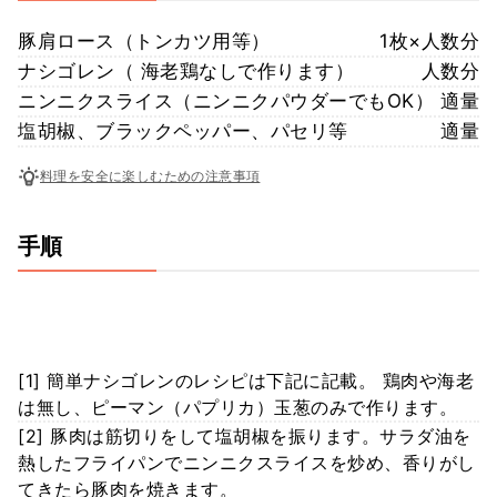
豚肩ロース（トンカツ用等）
1枚×人数分
ナシゴレン（ 海老鶏なしで作ります）
人数分
ニンニクスライス（ニンニクパウダーでもOK）
適量
塩胡椒、ブラックペッパー、パセリ等
適量
料理を安全に楽しむための注意事項
手順
[1] 簡単ナシゴレンのレシピは下記に記載。 鶏肉や海老
は無し、ピーマン（パプリカ）玉葱のみで作ります。
[2] 豚肉は筋切りをして塩胡椒を振ります。サラダ油を
熱したフライパンでニンニクスライスを炒め、香りがし
てきたら豚肉を焼きます。