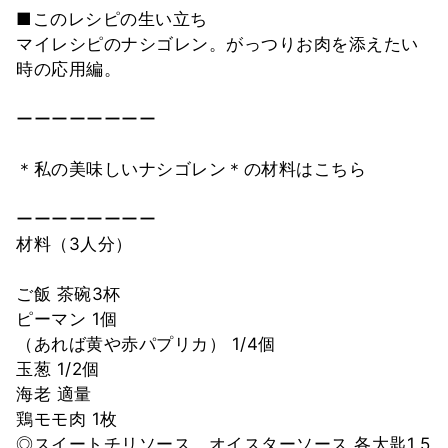
■このレシピの生い立ち
マイレシピのナシゴレン。がっつりお肉を添えたい
時の応用編。
ーーーーーーーー
＊私の美味しいナシゴレン＊の材料はこちら
ーーーーーーーー
材料（3人分）
ご飯 茶碗3杯
ピーマン 1個
（あれば黄や赤パプリカ） 1/4個
玉葱 1/2個
海老 適量
鶏モモ肉 1枚
◎スイートチリソース、オイスターソース 各大匙1.5