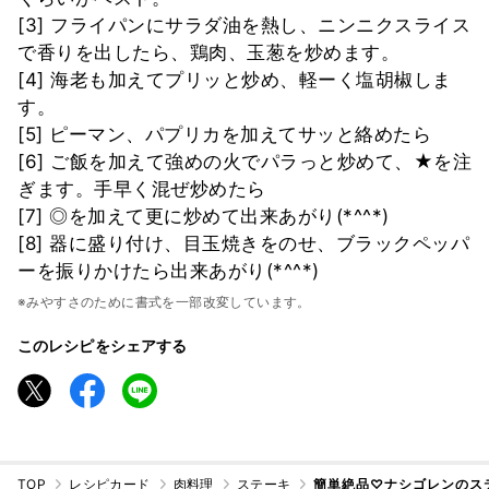
[3] フライパンにサラダ油を熱し、ニンニクスライス
で香りを出したら、鶏肉、玉葱を炒めます。
[4] 海老も加えてプリッと炒め、軽ーく塩胡椒しま
す。
[5] ピーマン、パプリカを加えてサッと絡めたら
[6] ご飯を加えて強めの火でパラっと炒めて、★を注
ぎます。手早く混ぜ炒めたら
[7] ◎を加えて更に炒めて出来あがり(*^^*)
[8] 器に盛り付け、目玉焼きをのせ、ブラックペッパ
ーを振りかけたら出来あがり(*^^*)
※みやすさのために書式を一部改変しています。
このレシピをシェアする
TOP
レシピカード
肉料理
ステーキ
簡単絶品♡ナシゴレンのス