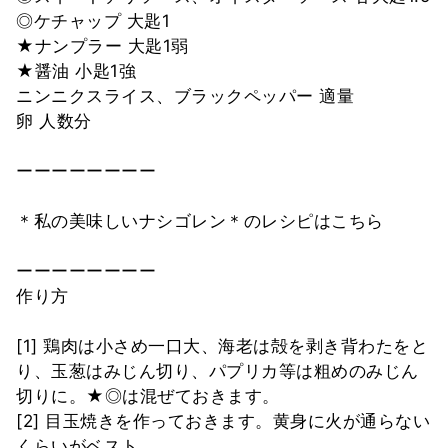
◎ケチャップ 大匙1
★ナンプラー 大匙1弱
★醤油 小匙1強
ニンニクスライス、ブラックペッパー 適量
卵 人数分
ーーーーーーーー
＊私の美味しいナシゴレン＊のレシピはこちら
ーーーーーーーー
作り方
[1] 鶏肉は小さめ一口大、海老は殻を剥き背わたをと
り、玉葱はみじん切り、パプリカ等は粗めのみじん
切りに。★◎は混ぜておきます。
[2] 目玉焼きを作っておきます。黄身に火が通らない
くらいがベスト。