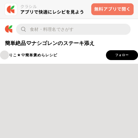
簡単絶品♡ナシゴレンのステーキ添え
りこ★♡簡単褒めらレシピ
フォロー