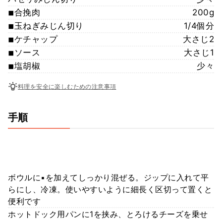
◾︎合挽肉
200g
◾︎玉ねぎみじん切り
1/4個分
◾︎ケチャップ
大さじ2
◾︎ソース
大さじ1
◾︎塩胡椒
少々
料理を安全に楽しむための注意事項
手順
ボウルに▪︎を加えてしっかり混ぜる。ジップに入れて平
らにし、冷凍。使いやすいように細長く区切って置くと
便利です
ホットドック用パンに1を挟み、とろけるチーズを乗せ