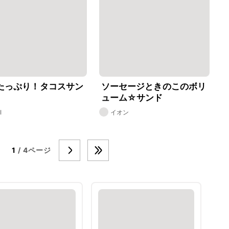
たっぷり！タコスサン
ソーセージときのこのボリ
ューム☆サンド
I
イオン
1
/ 4ページ