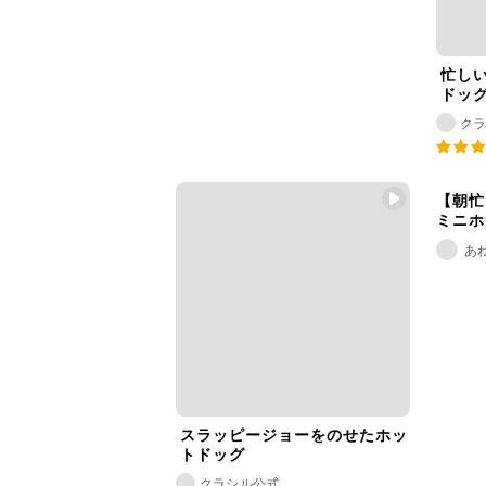
忙し
ドッ
ク
【朝忙
ミニホ
あ
スラッピージョーをのせたホッ
トドッグ
クラシル公式