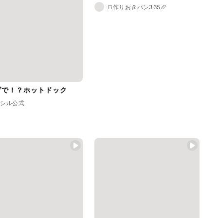
🍞作りおきパン365🥖
げで！？ホットドック
ラシル公式