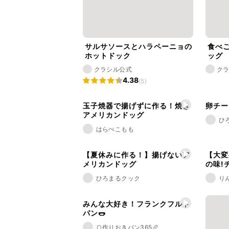
サルサソースとハラペーニョの
食べ
ホットドック
ッグ
クラシル公式
ク
4.38
(5)
玉子焼器で揚げずに作る！焼き
卵チー
アメリカンドッグ
ひ
はらぺこもも
【夏休みに作る！】揚げないア
【大変
メリカンドッグ
の味!
ひろまるクック
り
みんな大好き！フランクフルト
パン🌭
🍞作りおきパン365🥖