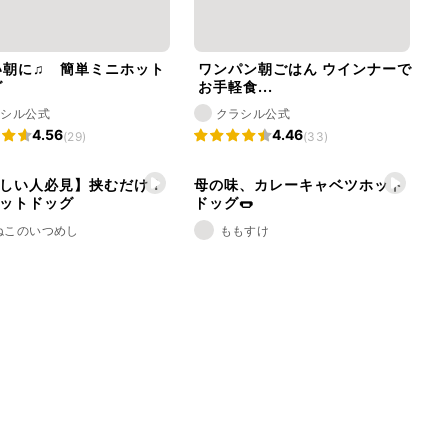
い朝に♫ 簡単ミニホット
ワンパン朝ごはん ウインナーで
グ
お手軽食...
ラシル公式
クラシル公式
4.56
4.46
(29)
(33)
しい人必見】挟むだけ！
母の味、カレーキャベツホット
ットドッグ
ドッグ🌭
ねこのいつめし
ももすけ