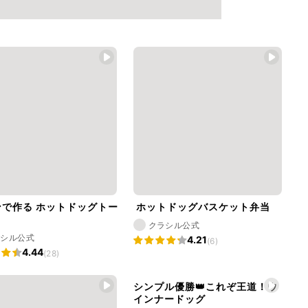
ンで作る ホットドッグトー
ホットドッグバスケット弁当
クラシル公式
ラシル公式
4.21
(6)
4.44
(28)
シンプル優勝👑これぞ王道！ウ
インナードッグ