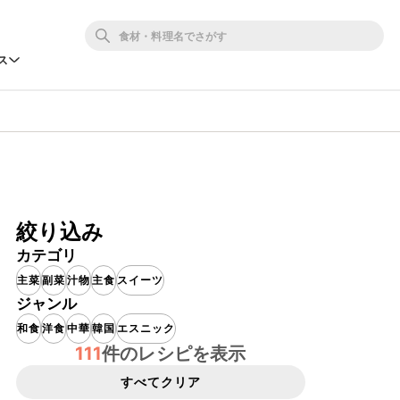
ス
絞り込み
カテゴリ
主菜
副菜
汁物
主食
スイーツ
ジャンル
和食
洋食
中華
韓国
エスニック
111
件のレシピを表示
すべてクリア