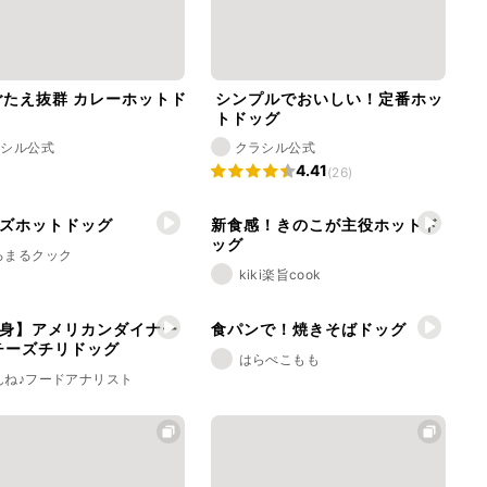
ごたえ抜群 カレーホットド
シンプルでおいしい！定番ホッ
トドッグ
ラシル公式
クラシル公式
4.41
(26)
ズホットドッグ
新食感！きのこが主役ホットド
ッグ
ろまるクック
kiki楽旨cook
身】アメリカンダイナー
食パンで！焼きそばドッグ
チーズチリドッグ
はらぺこもも
んね♪フードアナリスト