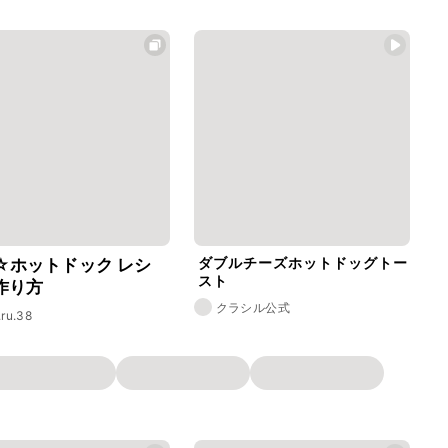
ダブルチーズホットドッグトー
☆ホットドック レシ
スト
作り方
クラシル公式
.ru.38