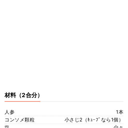
材料
（2合分）
人参
1本
コンソメ顆粒
小さじ2（ｷｭｰﾌﾞなら1個）
塩
少々