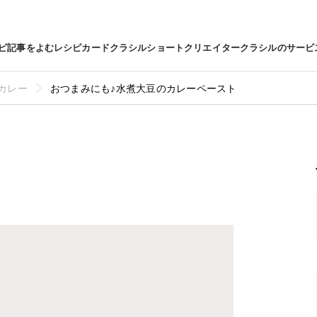
ピ
記事をよむ
レシピカード
クラシルショート
クリエイター
クラシルのサービ
カレー
おつまみにも♪水煮大豆のカレーペースト