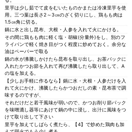
里芋は少し茹でて皮をむいたものかまたは冷凍里芋を使
用。三つ葉は長さ2～3㎝のざく切りにし、鶏もも肉は
1.5㎝角に切る。
鍋に水と出し昆布、大根・人参を入れて火にかける。
その間に鶏もも肉に軽く塩・胡椒(分量外)をし、別のフ
ライパンで軽く焼き目がつく程度に炒めておく。余分な
油はペーパーで取る
鍋の水が沸騰しかけたら昆布を取り出し、お茶パックに
入れたかつお節を入れて再び沸騰したら取り出して、A
の塩を加える。
【少しお手軽に作るなら】鍋に水・大根・人参だけを入
れて火にかけ、沸騰したらかつおだしの素・昆布茶で調
味するのですが、
それだけだと若干風味が弱いので、かつお削り節パック
を味噌漉し器等にあけて鍋の中に浸し、出汁に風味をつ
けて取り出して下さい
里芋を加えてしばらく煮たら、【4】で炒めた鶏肉も加
えて弱火でもう少し煮る。