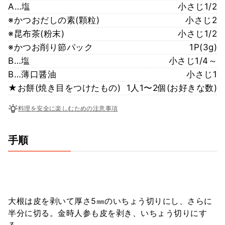
A…塩
小さじ1/2
※かつおだしの素(顆粒)
小さじ2
※昆布茶(粉末)
小さじ1/2
※かつお削り節パック
1P(3g)
B…塩
小さじ1/4～
B…薄口醤油
小さじ1
★お餅(焼き目をつけたもの)
1人1〜2個(お好きな数)
料理を安全に楽しむための注意事項
手順
大根は皮を剥いて厚さ5㎜のいちょう切りにし、さらに
半分に切る。金時人参も皮を剥き、いちょう切りにす
る。