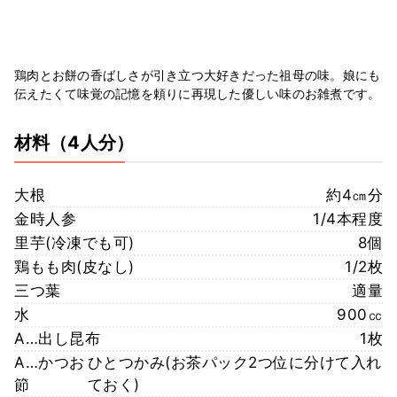
鶏肉とお餅の香ばしさが引き立つ大好きだった祖母の味。娘にも
伝えたくて味覚の記憶を頼りに再現した優しい味のお雑煮です。
材料
（4人分）
大根
約4㎝分
金時人参
1/4本程度
里芋(冷凍でも可)
8個
鶏もも肉(皮なし)
1/2枚
三つ葉
適量
水
900㏄
A…出し昆布
1枚
A…かつお
ひとつかみ(お茶パック2つ位に分けて入れ
節
ておく)