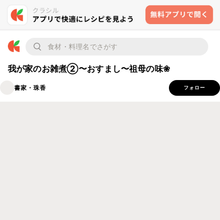
我が家のお雑煮②〜おすまし〜祖母の味❀
書家・珠香
フォロー