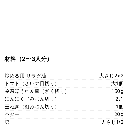
材料
（2〜3人分）
炒める用 サラダ油
大さじ2×2
トマト（さいの目切り）
大1個
冷凍ほうれん草（ざく切り）
150g
にんにく（みじん切り）
2片
玉ねぎ（粗みじん切り）
1個
バター
20g
塩
大さじ1/2