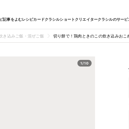
ピ
記事をよむ
レシピカード
クラシルショート
クリエイター
クラシルのサービ
炊き込みご飯・混ぜご飯
切り餅で！鶏肉ときのこの炊き込みおこ
1/10