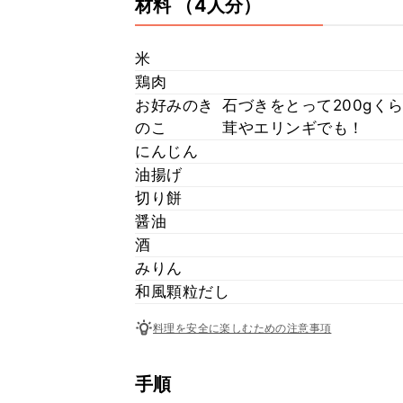
材料
（4人分）
米
鶏肉
お好みのき
石づきをとって200gく
のこ
茸やエリンギでも！
にんじん
油揚げ
切り餅
醤油
酒
みりん
和風顆粒だし
料理を安全に楽しむための注意事項
手順