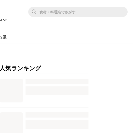
ス
わ風
人気ランキング