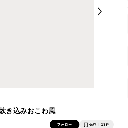
炊き込みおこわ風
フォロー
保存
13件