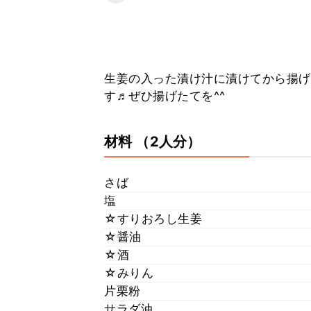
生姜の入った漬け汁に漬けてから揚げ
す♬ぜひ揚げたてを^^
材料
（2人分）
さば
塩
☆すりおろし生姜
☆醤油
☆酒
☆みりん
片栗粉
サラダ油