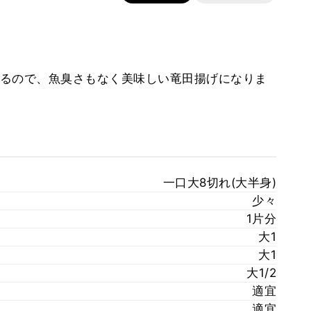
るので、魚臭さもなく美味しい竜田揚げになりま
一口大8切れ(大半身)
少々
1片分
大1
大1
大1/2
適宜
適宜