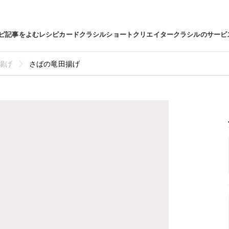
ピ
記事をよむ
レシピカード
クラシルショート
クリエイター
クラシルのサービ
揚げ
さばの竜田揚げ