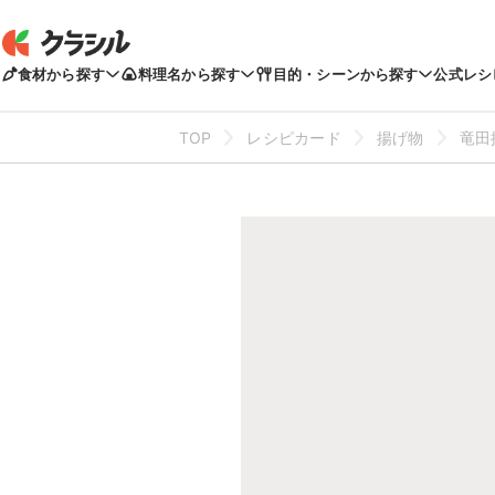
食材から探す
料理名から探す
目的・シーンから探す
公式レシ
TOP
レシピカード
揚げ物
竜田