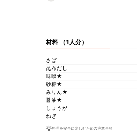
材料
（1人分）
さば
昆布だし
味噌★
砂糖★
みりん★
醤油★
しょうが
ねぎ
料理を安全に楽しむための注意事項