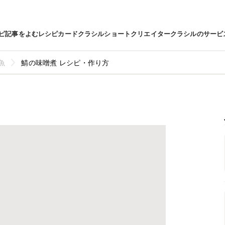
ピ
記事をよむ
レシピカード
クラシルショート
クリエイター
クラシルのサービ
魚
鯖の味噌煮 レシピ・作り方