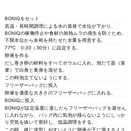
BONIQをセット
高温・長時間調理による水の蒸発で水位が下がり、
BONIQの稼働停止や食材の加熱ムラの発生を防ぐため、
下限水位から余裕を持たせた水量を用意する。
77℃ 0:30（30分）に設定する。
卵液を作る
だし巻き卵の材料をすべてボウルに入れ、泡だて器（菜
箸）で白身と黄身を混ぜる。
この時泡立てないようにする。
フリーザーバッグに投入
卵液を適度な大きさのフリーザーバッグに入れる。
BONIQに投入
BONIQが設定温度に達したらフリーザーバッグを湯せん
に入れながら、バッグ内に気泡が残らないようにしっか
り空気を抜いて密封し、低温調理をする。
この時、後に成型しやすいように卵液が下に溜まるよう