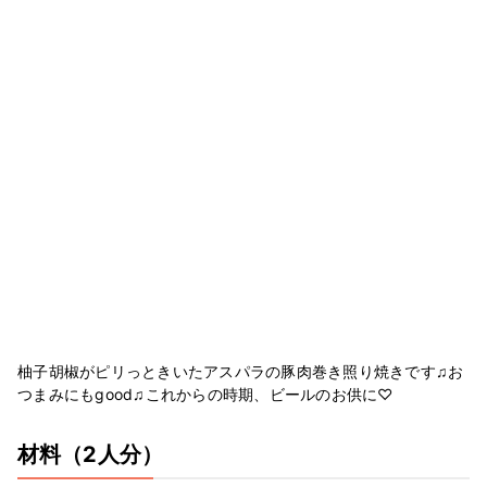
柚子胡椒がピリっときいたアスパラの豚肉巻き照り焼きです♫お
つまみにもgood♫これからの時期、ビールのお供に♡
材料
（2人分）