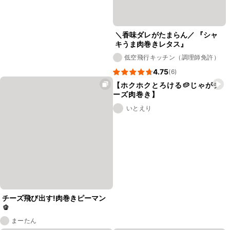
＼香味ダレがたまらん／ 『シャ
キうま肉巻きレタス』
低空飛行キッチン（調理師免許）
4.75
(6)
【ホクホクとろける🥔じゃがチ
ーズ肉巻き】
いとえり
チーズ飛び出す!肉巻きピーマン
🫑
まーたん