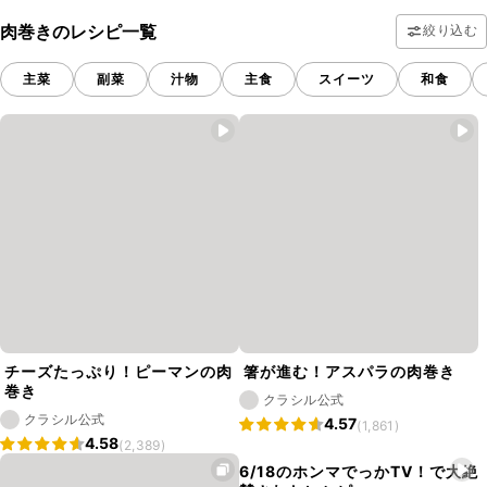
肉巻きのレシピ一覧
絞り込む
主菜
副菜
汁物
主食
スイーツ
和食
チーズたっぷり！ピーマンの肉
箸が進む！アスパラの肉巻き
巻き
クラシル公式
クラシル公式
4.57
(1,861)
4.58
(2,389)
6/18のホンマでっかTV！で大絶