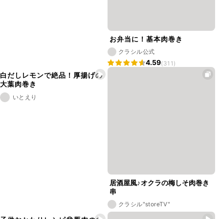
お弁当に！基本肉巻き
クラシル公式
4.59
(311)
白だしレモンで絶品！厚揚げの
大葉肉巻き
いとえり
居酒屋風♪オクラの梅しそ肉巻き
串
クラシル"storeTV"