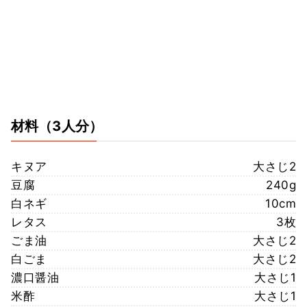
材料
（3人分）
キヌア
大さじ2
豆腐
240g
白ネギ
10cm
レタス
3枚
ごま油
大さじ2
白ごま
大さじ2
濃口醤油
大さじ1
米酢
大さじ1