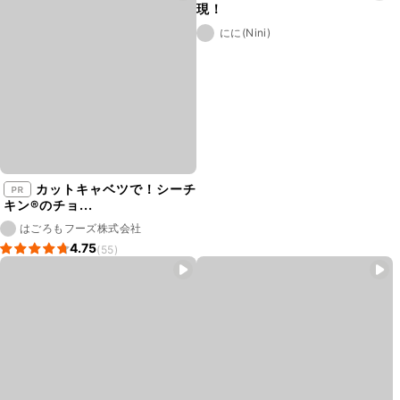
現！
にに(Nini)
カットキャベツで！シーチ
キン®︎のチョ...
はごろもフーズ株式会社
4.75
(55)