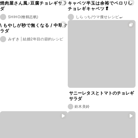
焼肉屋さん風♪豆腐チョレギサラ
キャベツ半玉は余裕でペロリ😋
ダ
チョレギキャベツ🥬
SHIHO(檜鶴志帆)
しらっち/ウマ痩せレシピ🍳
\ もやしが秒で無くなる / 中華サ
ラダ
みずき | 結婚2年目の節約レシピ
サニーレタスとトマトのチョレギ
サラダ
鈴木美鈴