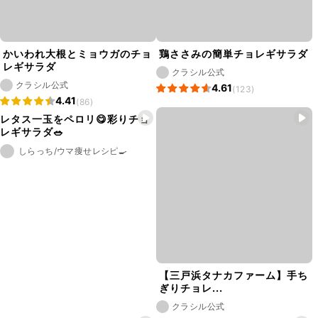
かいわれ大根とミョウガのチョ
鶏ささみの簡単チョレギサラダ
レギサラダ
クラシル公式
クラシル公式
4.61
(123)
4.41
(86)
レタス一玉をペロリ😋彩りチョ
レギサラダ🥗
しらっち/ウマ痩せレシピ🍳
【三戸浜タナカファーム】手ち
ぎりチョレ...
クラシル公式