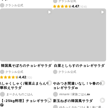
クラシル公式
クラシル公式
4.47
(104)
韓国風そぼろのチョレギサラダ
白菜としらすのチョレギサラダ
クラシル公式
クラシル公式
4.42
(13)
\しゃくしゃく/菊菜止まらん中
やみつき間違いなし！✨春のチ
華和えサラダ
ョレギサラダ🥗
まーさんちのごはん
minami ∣ 家族ごはん🏡
【-25kg料理】チョレギサラダ
新玉ねぎの韓国風サラダ
🤤
ゆるっとさわごはん🪴｜体に優しい"野菜"のレシピ