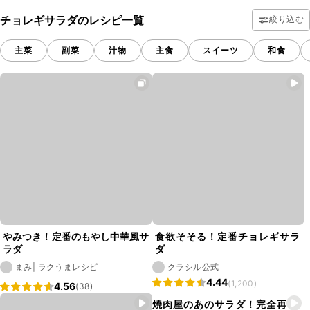
チョレギサラダのレシピ一覧
絞り込む
主菜
副菜
汁物
主食
スイーツ
和食
やみつき！定番のもやし中華風サ
食欲そそる！定番チョレギサラ
ラダ
ダ
まみ| ラクうまレシピ
クラシル公式
4.44
(1,200)
4.56
(38)
焼肉屋のあのサラダ！完全再