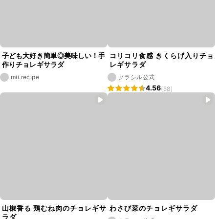
子ども大好き簡単◎美味しい！手
コリコリ食感 きくらげ入りチョ
作りチョレギサラダ
レギサラダ
mii.recipe
クラシル公式
4.56
(58)
山椒香る 鶏むね肉のチョレギサ
わさび菜のチョレギサラダ
ラダ