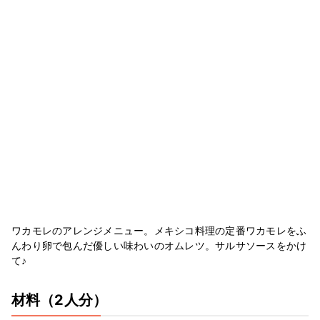
ワカモレのアレンジメニュー。メキシコ料理の定番ワカモレをふ
んわり卵で包んだ優しい味わいのオムレツ。サルサソースをかけ
て♪
材料
（2人分）