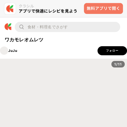
ワカモレオムレツ
JuJu
フォロー
1/11