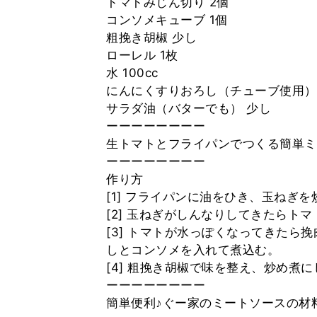
トマトみじん切り 2個
コンソメキューブ 1個
粗挽き胡椒 少し
ローレル 1枚
水 100cc
にんにくすりおろし（チューブ使用） 
サラダ油（バターでも） 少し
ーーーーーーーー
生トマトとフライパンでつくる簡単ミ
ーーーーーーーー
作り方
[1] フライパンに油をひき、玉ねぎを
[2] 玉ねぎがしんなりしてきたらト
[3] トマトが水っぽくなってきたら
しとコンソメを入れて煮込む。
[4] 粗挽き胡椒で味を整え、炒め煮
ーーーーーーーー
簡単便利♪ぐー家のミートソースの材