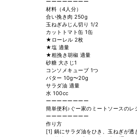
ーーーーーーーー
材料（4人分）
合い挽き肉 250g
玉ねぎみじん切り 1/2
カットトマト缶 1缶
★ローレル 2枚
★塩 適量
★粗挽き胡椒 適量
砂糖 大さじ1
コンソメキューブ 1つ
バター 10g〜20g
サラダ油 適量
水 100cc
ーーーーーーーー
簡単便利♪ぐー家のミートソースのレ
ーーーーーーーー
作り方
[1] 鍋にサラダ油をひき、玉ねぎが