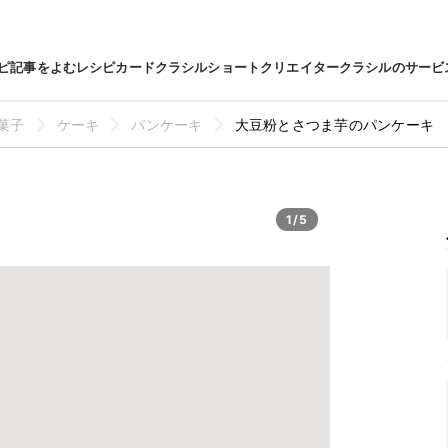
ピ
記事をよむ
レシピカード
クラシルショート
クリエイター
クラシルのサービ
菓子
ケーキ
パンケーキ
大豆粉とさつま芋のパンケーキ
1/5