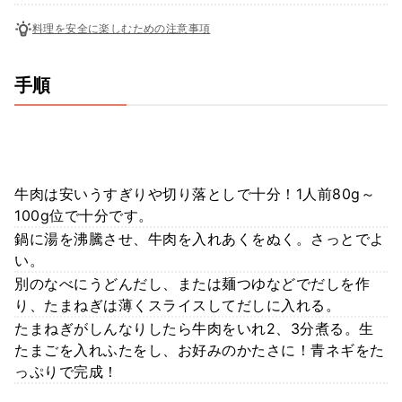
料理を安全に楽しむための注意事項
手順
牛肉は安いうすぎりや切り落としで十分！1人前80g～
100g位で十分です。
鍋に湯を沸騰させ、牛肉を入れあくをぬく。さっとでよ
い。
別のなべにうどんだし、または麺つゆなどでだしを作
り、たまねぎは薄くスライスしてだしに入れる。
たまねぎがしんなりしたら牛肉をいれ2、3分煮る。生
たまごを入れふたをし、お好みのかたさに！青ネギをた
っぷりで完成！