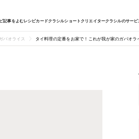
ピ
記事をよむ
レシピカード
クラシルショート
クリエイター
クラシルのサービ
ガパオライス
タイ料理の定番をお家で！これが我が家のガパオラ