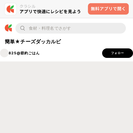
簡単★チーズダッカルビ
825@節約ごはん
フォロー