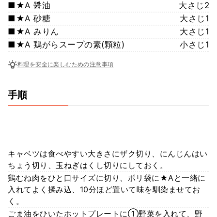
■★A 醤油
大さじ2
■★A 砂糖
大さじ1
■★A みりん
大さじ1
■★A 鶏がらスープの素(顆粒)
小さじ1
料理を安全に楽しむための注意事項
手順
キャベツは食べやすい大きさにザク切り、にんじんはい
ちょう切り、玉ねぎはくし切りにしておく。
鶏むね肉をひと口サイズに切り、ポリ袋に★Aと一緒に
入れてよく揉み込、10分ほど置いて味を馴染ませてお
く。
ごま油をひいたホットプレートに①野菜を入れて、野