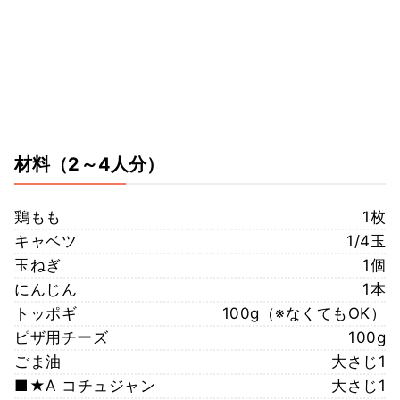
材料
（2～4人分）
鶏もも
1枚
キャベツ
1/4玉
玉ねぎ
1個
にんじん
1本
トッポギ
100g（※なくてもOK）
ピザ用チーズ
100g
ごま油
大さじ1
■★A コチュジャン
大さじ1